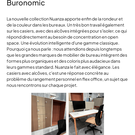
Buronomic
La nouvelle collection Nuanza apporte enfin de la rondeur et
de la couleur dans les bureaux. Un très bon travail également
sur les casiers, avec des alcôves intégrées pour s'isoler, ce qui
répond directement au besoin de concentration en open
space. Une évolution intelligente d'une gamme classique.
Pourquoi ça nous parle
:
nous attendions depuis longtemps
que les grandes marques de mobilier de bureau intègrent des
formes plus organiques et des coloris plus audacieux dans
leurs gammes standard. Nuanza le fait avec élégance. Les
casiers avec alcôves, c'est une réponse concrète au
problème du rangement personnel en flex office, un sujet que
nous rencontrons sur chaque projet.