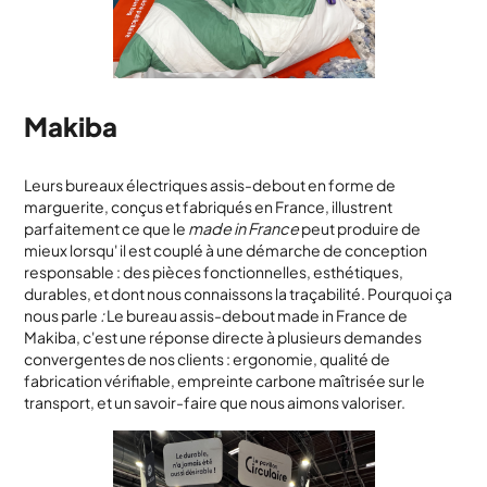
Makiba
Leurs bureaux électriques assis-debout en forme de
marguerite, conçus et fabriqués en France, illustrent
parfaitement ce que le
made in France
peut produire de
mieux lorsqu' il est couplé à une démarche de conception
responsable : des pièces fonctionnelles, esthétiques,
durables, et dont nous connaissons la traçabilité. Pourquoi ça
nous parle
:
Le bureau assis-debout made in France de
Makiba, c'est une réponse directe à plusieurs demandes
convergentes de nos clients : ergonomie, qualité de
fabrication vérifiable, empreinte carbone maîtrisée sur le
transport, et un savoir-faire que nous aimons valoriser.