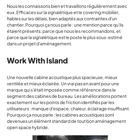
Nous les connaissons bien et travaillons régulièrement avec
eux. Efficaces sur la signalétique et le covering mobilier,
fiables sur les délais, bien adaptés aux contraintes d'un
chantier. Pourquoi ça nous parle : une mention parce qu'ils
étaient présents, parce que nous les recommandons, et
parce que la signalétique est le poste le plus sous-estimé
dans un projet d'aménagement.
Work With Island
Une nouvelle cabine acoustique plus spacieuse, mieux
ventilée et mieux éclairée. Un vrai pas en avant pour une
marque qui s'était imposée comme référence dans le
segment des cabines de bureau. Les améliorations portent
exactement sur les points de friction identifiés par les
utilisateurs : manque d'espace, chaleur, éclairage insuffisant.
Pourquoi ça nous parle : les cabines acoustiques sont
devenues un élément standard de tout bon aménagement
open space hybride.