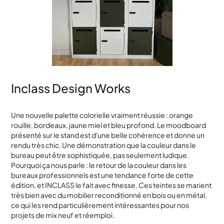
Inclass Design Works
Une nouvelle palette colorielle vraiment réussie : orange
rouille, bordeaux, jaune miel et bleu profond. Le moodboard
présenté sur le stand est d'une belle cohérence et donne un
rendu très chic. Une démonstration que la couleur dans le
bureau peut être sophistiquée, pas seulement ludique.
Pourquoi ça nous parle : le retour de la couleur dans les
bureaux professionnels est une tendance forte de cette
édition, et INCLASS le fait avec finesse. Ces teintes se marient
très bien avec du mobilier reconditionné en bois ou en métal,
ce qui les rend particulièrement intéressantes pour nos
projets de mix neuf et réemploi.