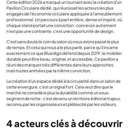
Cette édition 2026 a marqué un tournant avec la création d'un
Pavillon Circulaire dédié, qui réunissait les acteurs les plus
engagés de l'économie circulaire appliquée à l'ameublement
professionnel. Un parcours à part entière, dense et inspiré, où
chaque stand portait une conviction : concevoir autrement
n'est pas une contrainte, c'est une opportunité de design.
C'est sans doute le coin du salon où nous avons passé le plus
de temps. Et celui qui nous a le plus parlé, parce qu'il incarne
exactement ce que Bluedigo défend depuis 2019 : le mobilier
durable peut être beau, original, et accessible. Ce pavillon a
réuni des marques très différentes dans leurs approches,
mais toutes animées par la même conviction.
La création d'un espace dédié à la circularité dans un salon de
cette envergure, c'est un signal fort. Cela veut dire que le
marché ne considère plus la durabilité comme un sous-
segment de niche : c'est devenu un territoire éditorial majeur,
reconnu par les organisateurs et plébiscité par les visiteurs.
4 acteurs clés à découvrir