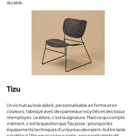
durable.
Tizu
Un vio hub au look zébré, personnalisable en forme et en
couleurs, fabriqué avec des panneaux recyclés et des tissus
réemployés. Le zèbre, c'est la signature. Mais ce qui compte
vraiment, c'est la question que Tizu pose : pourquoi les
équipements techniques d'un bureau devraient-ils être laids
par défaut ? Pourquoi ça nous parle : cela paraît simple dit