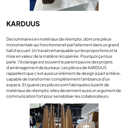
KARDUUS
Des luminaires en matériaux de réemploi, dont une pièce
monumentale qui fonctionnerait parfaitement dans un grand
hall d'accueil. Un travail remarquable sur les proportions et la
mise en valeur de la matière récupérée. Pourquoi ça nous
parle
:
l'éclairage est souvent le parent pauvre des projets
d'aménagement de bureaux. Les pièces de KARDUUS
rappellent que c'est aussi un élément de design à part entière,
capable de transformer complètement l'ambiance d'un
espace. Et quand ces pièces sont fabriquées à partir de
matériaux de réemploi, elles deviennent aussi un argument de
communication fort pour sensibiliser les collaborateurs.