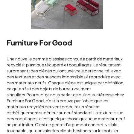
Furniture For Good
Une nouvelle gamme d'assises conçue à partir de matériaux
recyclés : plastique récupéré et coquillages. Le résultat est
surprenant : des pièces qui ont une vraie personnalité, avec
des textures et des nuances impossibles à reproduire avec
des matériaux neufs. Chaque pièce est unique par définition,
ce qui en fait des objets de bureau vraiment
singuliers.Pourquoi ça nous parle : ce qui nous intéresse chez
Furniture For Good, c'est la preuve par l'objet que les
matériaux recyclés peuvent produire un résultat
esthétiquement supérieur au neuf standard. La texture issue
des coquillages, c'est quelque chose qu'aucun matériau neuf
ne peut imiter. C'est ce genre d'argument concret, visible,
touchable, qui convainc les clients hésitants sur le mobilier