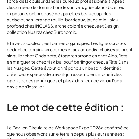
force de la couleur dans les bureaux professionnels. Après
des années de domination des univers gris-blanc-bois, les
exposants ont proposé des palettes beaucoup plus
audacieuses : orange rouille, bordeaux, jaune miel, bleu
profond chez INCLASS, arche colorée chez Leet Design,
collection Nuanza chez Buronomic.
Et avec la couleur, les formes organiques. Les lignes droites
cèdent du terrain aux courbes et aux arrondis : chaises au profil
singulier chez Ondarreta, étagères arrondies chez Alea, îlots
en marguerite chez Makiba, pouf berlingot chez La Tête Dans
les Nuages. Cette évolution répond à un besoin identifié :
créer des espaces de travail qui ressemblent moins à des
open spaces génériques et plus à des lieux de vie où l'on a
envie de s'installer.
Le mot de cette édition :
Le Pavillon Circulaire de Workspace Expo 2026 a confirmé ce
que nous observons sur le terrain depuis plusieurs années :